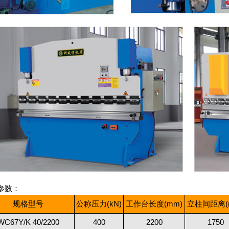
参数：
规格型号
公称压力(kN)
工作台长度(mm)
立柱间距离(
WC67Y/K 40/2200
400
2200
1750