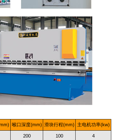
mm)
喉口深度(mm)
滑块行程(mm)
主电机功率(kw)
200
100
4